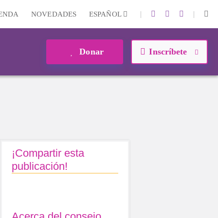
|
|
IENDA
NOVEDADES
ESPAÑOL
Donar
Inscríbete
¡Compartir esta
publicación!
Acerca del consejo